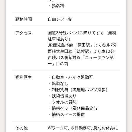
・指名料
勤務時間
自由シフト制
アクセス
国道3号線バイパス降りてすぐ（無料
駐車場あり）
JR鹿児島本線「原田駅」より徒歩7分
西鉄大牟田線「筑紫駅」より車10分
西鉄バス筑紫野線「ニュータウン第
一」目の前
福利厚生
・自動車・バイク通勤可
・転勤なし
・制服貸与（黒無地パンツ持参）
・技術習得あり
・タオルの貸与
・施術ベッド及び備品貸与
・施術スペース提供
その他
Wワーク可, 即日勤務可, 急なお休みに