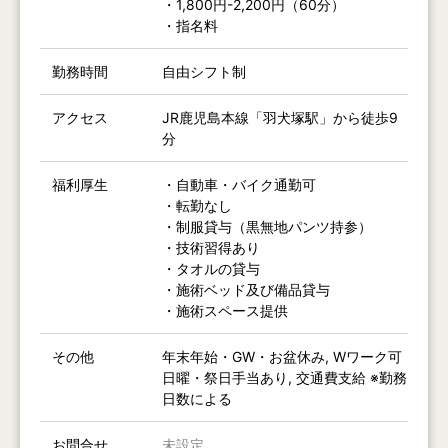
・1,800円-2,200円（60分）
・指名料
勤務時間
自由シフト制
アクセス
JR鹿児島本線「羽犬塚駅」から徒歩9
分
福利厚生
・自動車・バイク通勤可
・転勤なし
・制服貸与（黒無地パンツ持参）
・技術習得あり
・タオルの貸与
・施術ベッド及び備品貸与
・施術スペース提供
その他
年末年始・GW・お盆休み, Wワーク可
日曜・祭日手当あり, 交通費支給 ※勤務
日数による
お問合せ
未設定